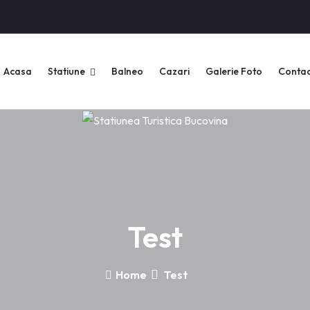
Acasa
Statiune
Balneo
Cazari
Galerie Foto
Contac
Test
Home
Test