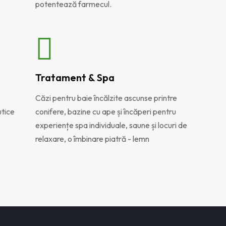
potentează farmecul.
Tratament & Spa
Căzi pentru baie încălzite ascunse printre
utice
conifere, bazine cu ape și încăperi pentru
experiențe spa individuale, saune și locuri de
relaxare, o îmbinare piatră - lemn