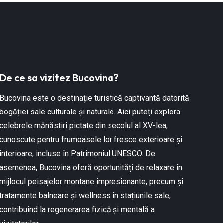
De ce sa vizitez Bucovina?
Bucovina este o destinație turistică captivantă datorită
bogăției sale culturale și naturale. Aici puteți explora
celebrele mănăstiri pictate din secolul al XV-lea,
cunoscute pentru frumoasele lor fresce exterioare și
interioare, incluse în Patrimoniul UNESCO. De
asemenea, Bucovina oferă oportunități de relaxare în
mijlocul peisajelor montane impresionante, precum și
tratamente balneare și wellness în stațiunile sale,
contribuind la regenerarea fizică și mentală a