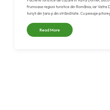
Pachete turistice de cazare în Vatra Dornei, Buco
frumoase regiuni turistice din România, iar Vatra D
turiști din țara și din străinătate. Cu peisaje pitoreșt
Read More