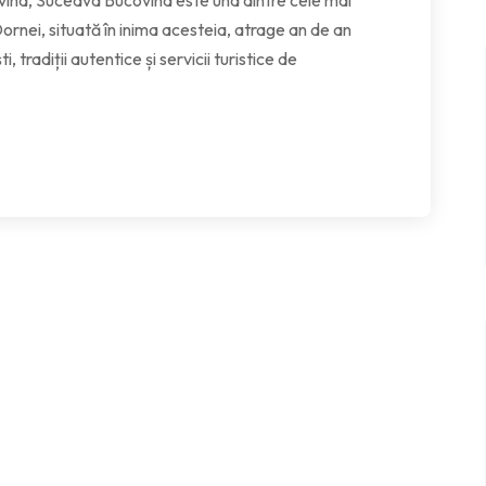
vina, Suceava Bucovina este una dintre cele mai
ornei, situată în inima acesteia, atrage an de an
i, tradiții autentice și servicii turistice de