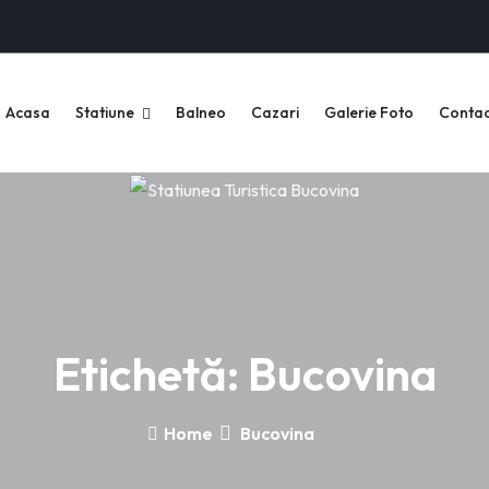
Acasa
Statiune
Balneo
Cazari
Galerie Foto
Contac
Etichetă:
Bucovina
Home
Bucovina